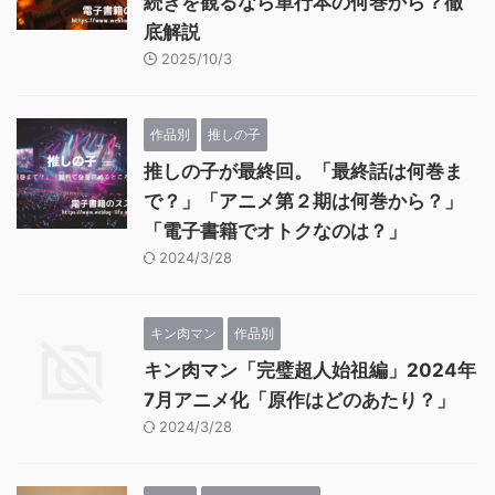
続きを観るなら単行本の何巻から？徹
底解説
2025/10/3
作品別
推しの子
推しの子が最終回。「最終話は何巻ま
で？」「アニメ第２期は何巻から？」
「電子書籍でオトクなのは？」
2024/3/28
キン肉マン
作品別
キン肉マン「完璧超人始祖編」2024年
7月アニメ化「原作はどのあたり？」
2024/3/28