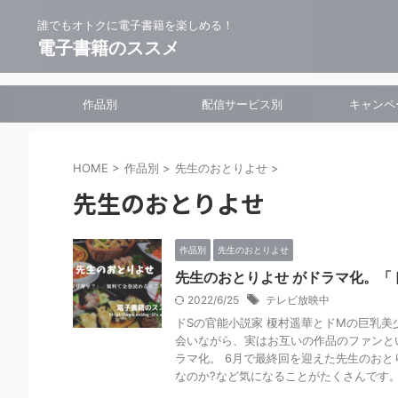
誰でもオトクに電子書籍を楽しめる！
電子書籍のススメ
作品別
配信サービス別
キャンペ
HOME
>
作品別
>
先生のおとりよせ
>
先生のおとりよせ
作品別
先生のおとりよせ
先生のおとりよせ がドラマ化。
2022/6/25
テレビ放映中
ドSの官能小説家 榎村遥華とドMの巨乳美
会いながら、実はお互いの作品のファンと
ラマ化。 6月で最終回を迎えた先生のお
なのか?など気になることがたくさんです