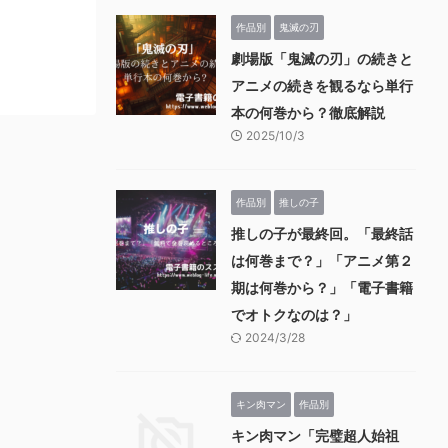
作品別
鬼滅の刃
劇場版「鬼滅の刃」の続きと
アニメの続きを観るなら単行
本の何巻から？徹底解説
2025/10/3
作品別
推しの子
推しの子が最終回。「最終話
は何巻まで？」「アニメ第２
期は何巻から？」「電子書籍
でオトクなのは？」
2024/3/28
キン肉マン
作品別
キン肉マン「完璧超人始祖