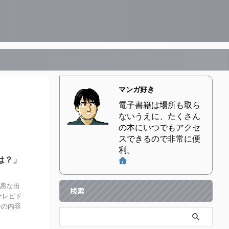
マンガ好き
電子書籍は場所も取ら
ないうえに、たくさん
の本にいつでもアクセ
スできるので非常に便
利。
は？」
最悪な出
検索
テレビド
巻の内容