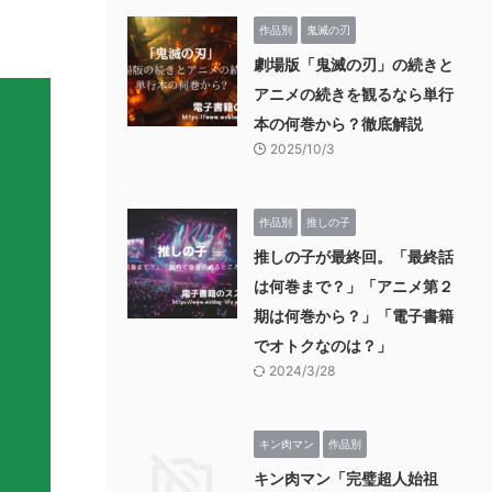
作品別
鬼滅の刃
劇場版「鬼滅の刃」の続きと
アニメの続きを観るなら単行
本の何巻から？徹底解説
2025/10/3
作品別
推しの子
推しの子が最終回。「最終話
は何巻まで？」「アニメ第２
期は何巻から？」「電子書籍
でオトクなのは？」
2024/3/28
キン肉マン
作品別
キン肉マン「完璧超人始祖