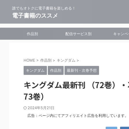
誰でもオトクに電子書籍を楽しめる！
電子書籍のススメ
作品別
配信サービス別
キャンペ
HOME
>
作品別
>
キングダム
>
キングダム
作品別
最新刊・次巻予想
キングダム最新刊 （72巻）
73巻）
2024年5月21日
広告：ページ内にてアフィリエイト広告を利用しています。