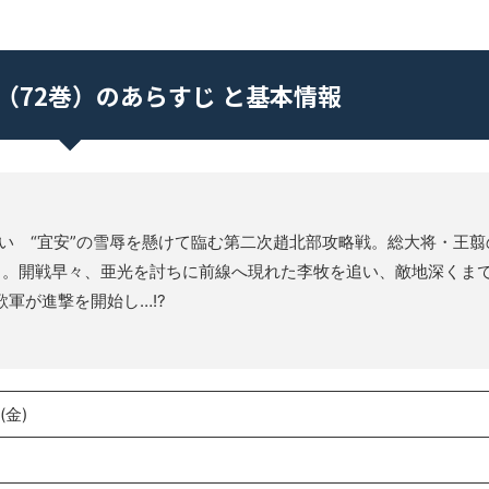
（72巻）のあらすじ と基本情報
戦い “宜安”の雪辱を懸けて臨む第二次趙北部攻略戦。総大将・王翦
う。開戦早々、亜光を討ちに前線へ現れた李牧を追い、敵地深くま
軍が進撃を開始し…!?
(金)