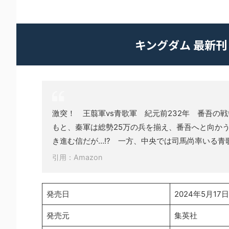
キングダム 最新刊
激突！ 王翦軍vs青歌軍 紀元前232年 番吾の
もと、秦軍は総勢25万の兵を揃え、番吾へと向か
き進む信だが…!? 一方、中央では司馬尚率いる青歌
引用：Amazon
発売日
2024年5月17日
発売元
集英社